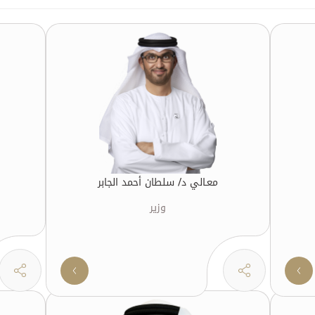
معـالي د/ سلطان أحمد الجابر
وزير