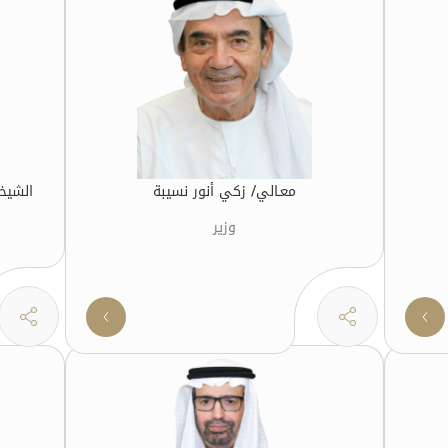
معـالي/ زكي أنور نسيبة
الشيخ
وزير