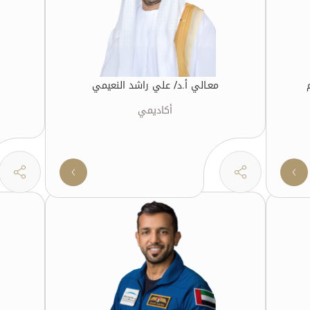
معـالي أ.د/ علي راشد النعيمي
أكاديمي