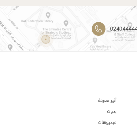
02404444
أثير معرفة
بحوث
فيديوهات