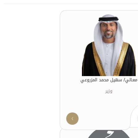
معـالي/ سهيل محمد المزروعي
وزير