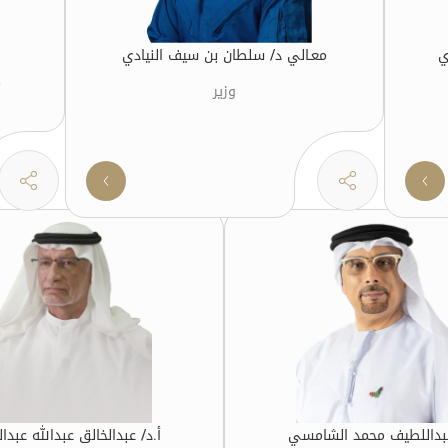
ي
معـالي د/ سلطان بن سيف النيادي
وزير
أ
عبداللطيف محمد الشامسي
أ.د/ عبدالخالق عبدالله عبدا