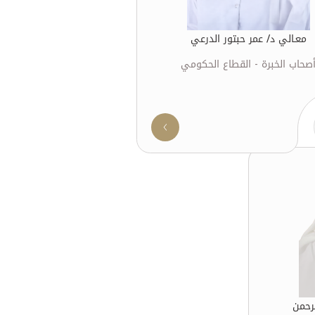
معـالي د/ عمر حبتور الدرعي
صحاب الخبرة - القطاع الحكومي
لرحمن