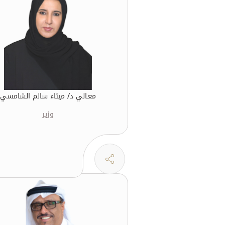
معـالي د/ ميثاء سالم الشامسي
وزير