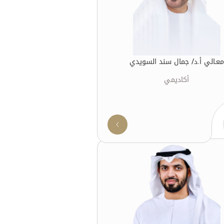
معـالي أ.د/ جمال سند السويدي
أكاديمي